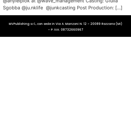
@anyielpiok at @wave_management Casting: Giulia
Sgobba @ju.nklife @junkcasting Post Production: […]
MVPublishing s.r.l., con sede in Via A. Manzoni N. 12 – 20089 Rozzano (MI)
– P. IVA: 08732660967