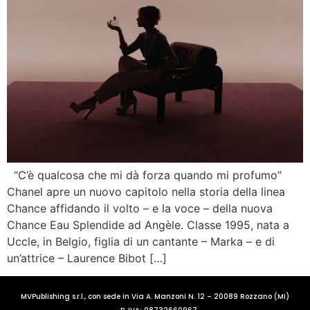
“C’è qualcosa che mi dà forza quando mi profumo”
Chanel apre un nuovo capitolo nella storia della linea
Chance affidando il volto – e la voce – della nuova
Chance Eau Splendide ad Angèle. Classe 1995, nata a
Uccle, in Belgio, figlia di un cantante – Marka – e di
un’attrice – Laurence Bibot […]
MVPublishing s.r.l., con sede in Via A. Manzoni N. 12 – 20089 Rozzano (MI)