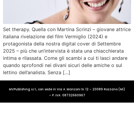
Set therapy. Quella con Martina Scrinzi – giovane attrice
italiana rivelazione del film Vermiglio (2024) e
protagonista della nostra digital cover di Settembre
2025 – più che un’intervista è stata una chiacchierata
intima e rilassata. Come gli scambi a cui ti lasci andare
quando sprofondi nei divani sicuri delle amiche o sul
lettino dell’analista. Senza […]
MVPublishing s.r.l., con sede in Via A. Manzoni N. 12 – 20089 Rozzano (MI)
– P. IVA: 08732660967