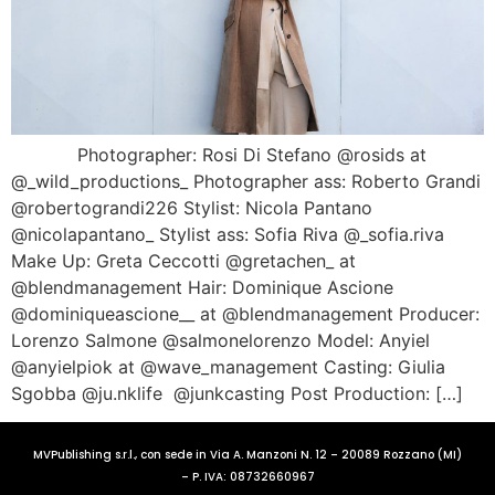
Photographer: Rosi Di Stefano @rosids at
@_wild_productions_ Photographer ass: Roberto Grandi
@robertograndi226 Stylist: Nicola Pantano
@nicolapantano_ Stylist ass: Sofia Riva @_sofia.riva
Make Up: Greta Ceccotti @gretachen_ at
@blendmanagement Hair: Dominique Ascione
@dominiqueascione__ at @blendmanagement Producer:
Lorenzo Salmone @salmonelorenzo Model: Anyiel
@anyielpiok at @wave_management Casting: Giulia
Sgobba @ju.nklife @junkcasting Post Production: […]
MVPublishing s.r.l., con sede in Via A. Manzoni N. 12 – 20089 Rozzano (MI)
– P. IVA: 08732660967