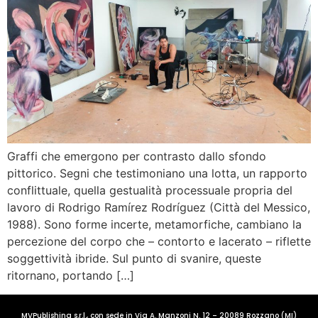
Graffi che emergono per contrasto dallo sfondo
pittorico. Segni che testimoniano una lotta, un rapporto
conflittuale, quella gestualità processuale propria del
lavoro di Rodrigo Ramírez Rodríguez (Città del Messico,
1988). Sono forme incerte, metamorfiche, cambiano la
percezione del corpo che – contorto e lacerato – riflette
soggettività ibride. Sul punto di svanire, queste
ritornano, portando […]
MVPublishing s.r.l., con sede in Via A. Manzoni N. 12 – 20089 Rozzano (MI)