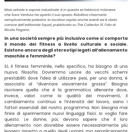
Maxi vetrate e sapore industriale: è in questa ex fabbrica milanese
che Sara Ventura ha aperto il suo spazio. Riduttivo chiamarla
semplicemente palestra: la location ospita anche eventi ed è stata
cornice dell’editoriale Squat, pubblicato su The Collector 15. Foto di
Nicola Pagano.
In una società sempre più inclusiva come si comporta
il mondo del fitness a livello culturale e sociale.
Esistono ancora degli stereotipi legati all’allenamento
maschile e femminile?
Sì, il fitness femminile, nello specifico, ha bisogno di una
nuova filosofia. Dovremmo uscire da vecchi schemi
prestabiliti dove l’idea di utilizzare pesi, per una donna, è
associata al “diventare visivamente grossa”.
Bisogna
riscrivere quella che è la grammatica allenante dove,
invece, valori come la qualità dei movimenti, il
cambiamento continuo e l’intensità del lavoro, siano i
fattori essenziali del nostro programma.
Non bisogna mai
finire di sperimentare nuovi linguaggi fisici. Io voglio fare
questo. Le donne, poi, devono sapere che il loro
allenamento non dovrebbe essere necessariamente più
leggero rispetto a quello degli uomini, ma semplicemente