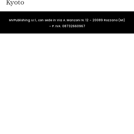
Kyoto
MVPublishing s.r.l., con sede in Via A. Manzoni N. 12 – 20089 Rozzano (MI)
– P. IVA: 08732660967