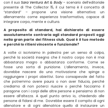
con il suo
Sara Ventura Art & Body
– scenario dell’editoriale
presente di The Collector 15, il cui tema è il concetto di
“standard” –
propone una visione alternativa: un
allenamento come esperienza trasformativa, capace di
integrare corpo, mente e cultura.
A proposito di standard, hai dichiarato di essere
assolutamente contraria agli standard proposti oggi
nella gran parte dei fitness club. Qual è il tuo metodo
e perché lo ritieni vincente e funzionale?
A volte ci iscriviamo in palestra per un senso di colpa,
perché la società insegna che il nostro corpo non è mai
abbastanza magro o abbastanza conforme. Come se
fosse una sorta di punizione. L’allenamento, invece,
dovrebbe nascere da una motivazione che spinge a
raggiungere i propri obiettivi. Sono consapevole del fatto
che potremmo avere paura o non aver fiducia, perché
crediamo di non poterci riuscire o perché facciamo il
paragone con i corpi delle altre persone e pensiamo di non
essere all’altezza. A quel punto arrivo io, chiedendo alle
persone di fidarsi di me.
Dovrebbe essere il compito di ogni
allenatore e di ogni allenatrice quello di instaurare un