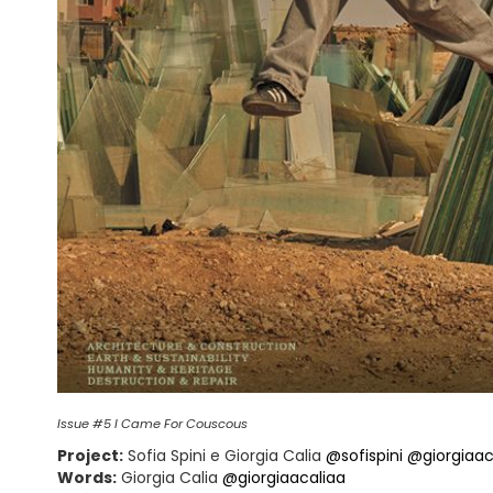
Issue #5 I Came For Couscous
Project:
Sofia Spini e Giorgia Calia
@sofispini
@giorgiaac
Words:
Giorgia Calia
@giorgiaacaliaa