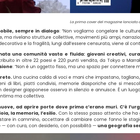
La prima cover del magazine lanciato a
 mobile, sempre in dialogo
: “Non vogliamo congelare le culture,
ma rivelano strutture collettive, movimenti più ampi, narrazioni
decorativa e la fragilità, lungi dall’essere censurata, viene al c
ta una comunità vasta e fluida: giovani creativi, curato
stribuito in oltre 22 paesi e 220 punti vendita, da Tokyo a M
ssione
: “Non è un oggetto fisso, ma uno spazio per connettere 
reto.
Una cucina calda di voci e mani che impastano, tagliano, 
 pieni di libri, piatti condivisi, memorie diasporiche che si me
designer giapponese osserva in silenzio e annuisce. È un luogo di
intima ma collettiva.
ove, ad aprire porte dove prima c’erano muri. C’è l’urge
ia, la memoria, l’esilio.
Con lo stesso passo attento che ha gui
stare in cammino, accettare di cambiare come fanno le stagioni, 
— con cura, con desiderio, con possibilità —
una geografia sens