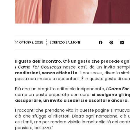
14 OTTOBRE, 2025
LORENZO SALMONE
Il gusto dell’incontro. C’è un gesto che precede ogni
I Came For Couscous
nasce così, da un invito sempl
mediazioni, senza etichette.
Il couscous, diventa simb
possa cominciare a raccontarsi. È in questo gesto di cond
Più che un progetto editoriale indipendente,
I Came For
come un pasto preparato con cura:
si scelgono gli i
assaporare, un invito a sedersi e ascoltare ancora.
I racconti che prendono vita in queste pagine si muov
ciò che sfugge ai riflettori. Dietro ogni narrazione, c’e
esistenti, ma per rendere visibile la molteplicità dei cent
pensiero, bellezza.”