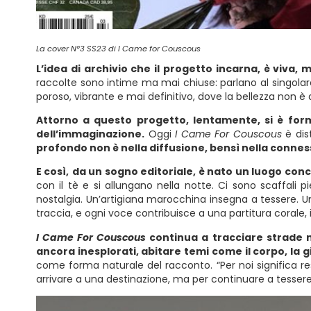
La cover N°3 SS23 di I Came for Couscous
L’idea di archivio che il progetto incarna, è viva,
raccolte sono intime ma mai chiuse: parlano al singolare, 
poroso, vibrante e mai definitivo, dove la bellezza non è 
Attorno a questo progetto, lentamente, si è forma
dell’immaginazione.
Oggi
I Came For Couscous
è di
profondo non è nella diffusione, bensì nella conne
E così,
da un sogno editoriale, è nato un luogo conc
con il tè e si allungano nella notte. Ci sono scaffali
nostalgia. Un’artigiana marocchina insegna a tessere. Un 
traccia, e ogni voce contribuisce a una partitura corale, 
I Came For Couscous
continua a tracciare strade nu
ancora inesplorati, abitare temi come il corpo, la gio
come forma naturale del racconto. “Per noi significa re
arrivare a una destinazione, ma per continuare a tessere 