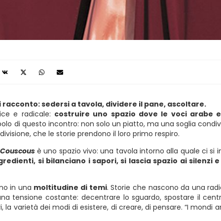
 racconto: sedersi a tavola, dividere il pane, ascoltare.
ice e radicale:
costruire uno spazio dove le voci arabe e
olo di questo incontro: non solo un piatto, ma una soglia condiv
ivisione, che le storie prendono il loro primo respiro.
 Couscous
è uno spazio vivo: una tavola intorno alla quale ci si
ngredienti, si bilanciano i sapori, si lascia spazio ai silen
ono in una
moltitudine di temi
. Storie che nascono da una radic
̀ una tensione costante: decentrare lo sguardo, spostare il centr
ri, la varietà dei modi di esistere, di creare, di pensare. “I mondi